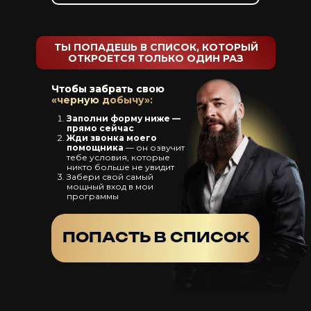
ТЫ ПОПАДЕШЬ В СПИСОК, КОТОРЫЙ
ОТКРОЕТСЯ ТОЛЬКО ОДИН РАЗ
Чтобы забрать свою
«черную добычу»:
Заполни форму ниже —
прямо сейчас
Жди звонка моего
помощника
— он озвучит
тебе условия, которые
никто больше не увидит
Забери свой самый
мощный вход в мои
программы
ИП Федянина Татьяна Леонидовна
E-mail: info@dima-vystrel.ru
ПОПАСТЬ В СПИСОК
ИНН 701717353064 ОГРНИП
324700000037270
Тел: +79211411529